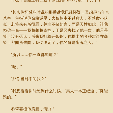
什么？古籍上有记载？\'那就是说不只她一个人了？
“其实你怀盛珠时说的那番话我已经怀疑，又想起当年合
八字，主持说你命格逆星，大黎朝中不过数人，不善做小伏
低，若将来有所得罪，并非不敬陆家，而是天性如此，让我
饶你一命——我越想越奇怪，于是又去找了他一次，他只是
笑，没有否认，后来我打算开饭馆，你提出的各种建议在商
经上都闻所未闻，我便确定了，你的确是离魂之人。”
“所以……你一直都知道？”
“嗯。”
“那你当时不问我？”
“我想看看你能憋到什么时候。”男人一本正经道，“挺能
憋的。”
乔翠喜捶他肩膀，“喂！”