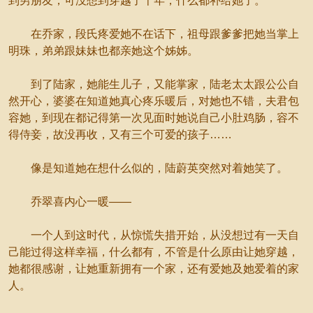
到男朋友，可没想到穿越了千年，什么都补给她了。
在乔家，段氏疼爱她不在话下，祖母跟爹爹把她当掌上
明珠，弟弟跟妹妹也都亲她这个姊姊。
到了陆家，她能生儿子，又能掌家，陆老太太跟公公自
然开心，婆婆在知道她真心疼乐暖后，对她也不错，夫君包
容她，到现在都记得第一次见面时她说自己小肚鸡肠，容不
得侍妾，故没再收，又有三个可爱的孩子……
像是知道她在想什么似的，陆蔚英突然对着她笑了。
乔翠喜内心一暖——
一个人到这时代，从惊慌失措开始，从没想过有一天自
己能过得这样幸福，什么都有，不管是什么原由让她穿越，
她都很感谢，让她重新拥有一个家，还有爱她及她爱着的家
人。