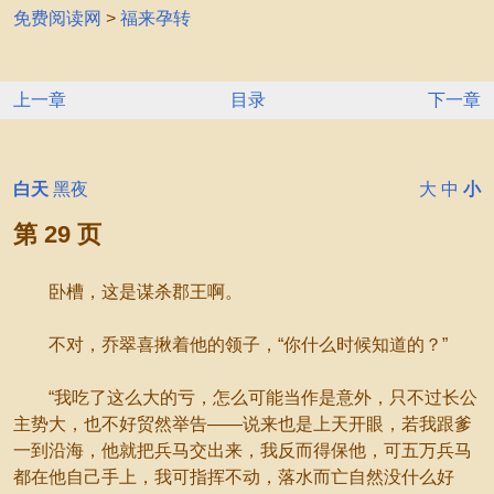
免费阅读网
>
福来孕转
上一章
目录
下一章
白天
黑夜
大
中
小
第 29 页
卧槽，这是谋杀郡王啊。
不对，乔翠喜揪着他的领子，“你什么时候知道的？”
“我吃了这么大的亏，怎么可能当作是意外，只不过长公
主势大，也不好贸然举告——说来也是上天开眼，若我跟爹
一到沿海，他就把兵马交出来，我反而得保他，可五万兵马
都在他自己手上，我可指挥不动，落水而亡自然没什么好