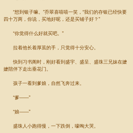
“想到银子嘛。”乔翠喜嘻嘻一笑，“我们的存银已经快要
四十万两，你说，买地好呢，还是买铺子好？”
“你觉得什么好就买吧。”
拉着他长着厚茧的手，只觉得十分安心。
快到习书阁时，刚好看到盛宇、盛呈、盛珠三兄妹在嬷
嬷陪伴下走出垂花门。
孩子一看到爹娘，自然飞奔过来。
“爹——”
“娘——”
盛珠人小跑得慢，一下跌倒，嚎啕大哭。