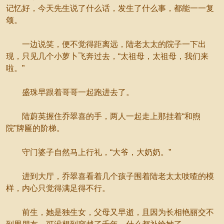
记忆好，今天先生说了什么话，发生了什么事，都能一一复
颂。
一边说笑，便不觉得距离远，陆老太太的院子一下出
现，只见几个小萝卜飞奔过去，“太祖母，太祖母，我们来
啦。”
盛珠早跟着哥哥一起跑进去了。
陆蔚英握住乔翠喜的手，两人一起走上那挂着“和煦
院”牌匾的阶梯。
守门婆子自然马上行礼，“大爷，大奶奶。”
进到大厅，乔翠喜看着几个孩子围着陆老太太吱喳的模
样，内心只觉得满足得不行。
前生，她是独生女，父母又早逝，且因为长相艳丽交不